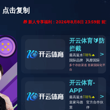
案例展示
新闻中心
MK体育
简体中文