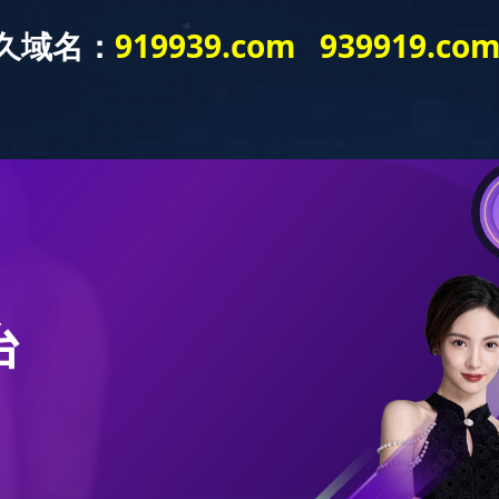
MK体育集团有限官网
关于我们
产品中心